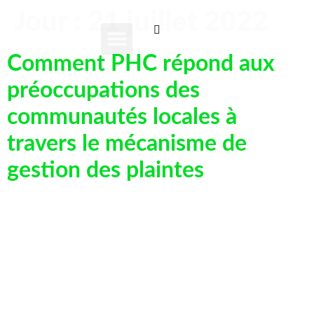
Jour :
21 juillet 2022
Comment PHC répond aux
A PROPOS DE NOUS
NOS ACTIVITÉS
NOTRE IMPACT
CONTACTEZ-NOUS
A PROPOS DE NOUS
NOS ACTIVITÉS
NOTRE IMPACT
CONTACTEZ-NOUS
préoccupations des
communautés locales à
travers le mécanisme de
gestion des plaintes