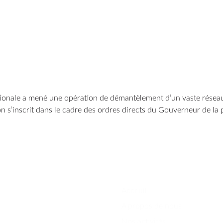
tionale a mené une opération de démantèlement d’un vaste réseau 
n s’inscrit dans le cadre des ordres directs du Gouverneur de la p
Acceuil
A propos de nous
Nos activités