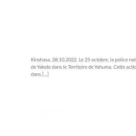
Kinshasa, 28.10.2022. Le 25 octobre, la police na
de Yakote dans le Territoire de Yahuma. Cette actio
dans […]
CONTACT
185 Boulevard du 30 juin,
Kinshasa
GOMBE