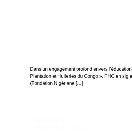
Dans un engagement profond envers l’éducation e
Plantation et Huileries du Congo », PHC en sigle,
(Fondation Nigériane […]
CONTACT
185 Boulevard du 30 juin,