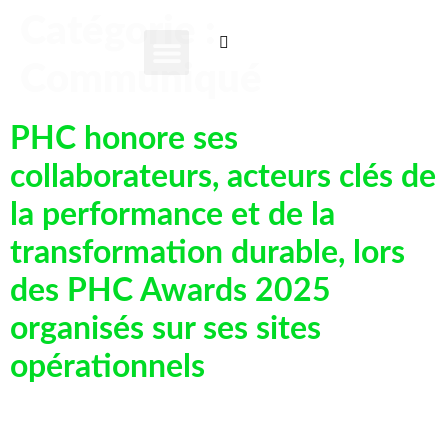
Catégorie :
Communiqué
A PROPOS DE NOUS
NOS ACTIVITÉS
NOTRE IMPACT
CONTACTEZ-NOUS
A PROPOS DE NOUS
NOS ACTIVITÉS
NOTRE IMPACT
CONTACTEZ-NOUS
PHC honore ses
collaborateurs, acteurs clés de
la performance et de la
transformation durable, lors
des PHC Awards 2025
organisés sur ses sites
opérationnels